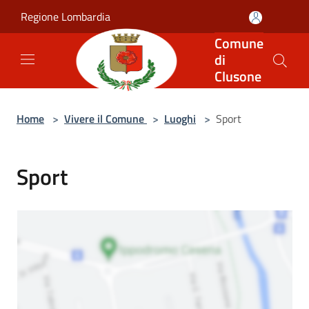
Salta al contenuto principale
Regione Lombardia
Comune
di
Clusone
Home
>
Vivere il Comune
>
Luoghi
>
Sport
Sport