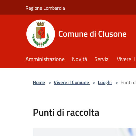
Salta al contenuto principale
Regione Lombardia
Comune di Clusone
Amministrazione
Novità
Servizi
Vivere 
Home
>
Vivere il Comune
>
Luoghi
>
Punti d
Punti di raccolta