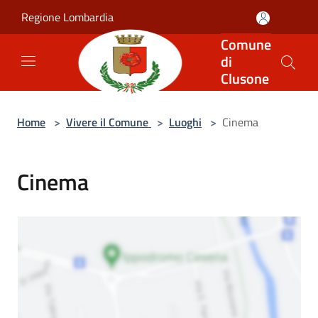
Salta al contenuto principale
Regione Lombardia
Comune
di
Clusone
Home
>
Vivere il Comune
>
Luoghi
>
Cinema
Cinema