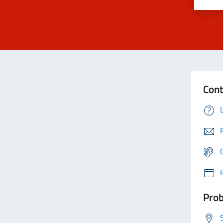
Cont
Prob