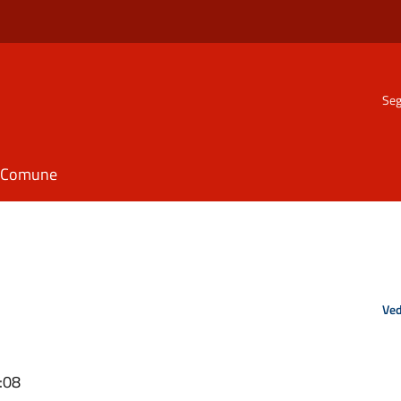
Seg
il Comune
Ved
:08