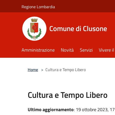
Salta al contenuto principale
Regione Lombardia
Comune di Clusone
Amministrazione
Novità
Servizi
Vivere 
Home
>
Cultura e Tempo Libero
Cultura e Tempo Libero
Ultimo aggiornamento
: 19 ottobre 2023, 17