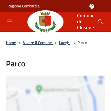
Salta al contenuto principale
Regione Lombardia
Comune
di
Clusone
Home
>
Vivere il Comune
>
Luoghi
>
Parco
Parco