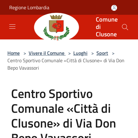
Salta al contenuto principale
Regione Lombardia
Comune
di
Clusone
Home
>
Vivere il Comune
>
Luoghi
>
Sport
>
Centro Sportivo Comunale «Città di Clusone» di Via Don
Bepo Vavassori
Centro Sportivo
Comunale «Città di
Clusone» di Via Don
Bepo Vavassori