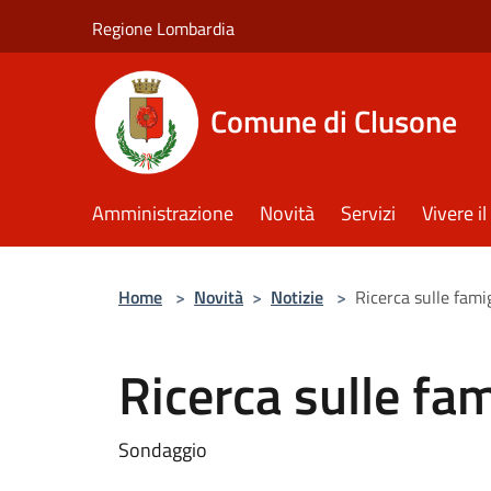
Salta al contenuto principale
Regione Lombardia
Comune di Clusone
Amministrazione
Novità
Servizi
Vivere 
Home
>
Novità
>
Notizie
>
Ricerca sulle famig
Ricerca sulle fam
Sondaggio