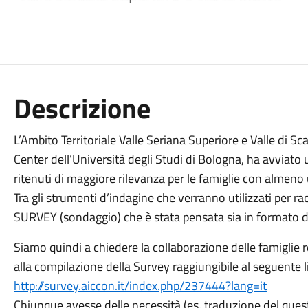
Descrizione
L’Ambito Territoriale Valle Seriana Superiore e Valle di S
Center dell’Università degli Studi di Bologna, ha avviato u
ritenuti di maggiore rilevanza per le famiglie con almeno u
Tra gli strumenti d’indagine che verranno utilizzati per racc
SURVEY (sondaggio) che è stata pensata sia in formato d
Siamo quindi a chiedere la collaborazione delle famiglie 
alla compilazione della Survey raggiungibile al seguente l
http://survey.aiccon.it/index.php/237444?lang=it
Chiunque avesse delle necessità (es. traduzione del quest