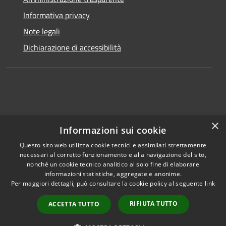
Informativa privacy
Note legali
Dichiarazione di accessibilità
×
Informazioni sui cookie
Questo sito web utilizza cookie tecnici e assimilati strettamente
necessari al corretto funzionamento e alla navigazione del sito,
nonché un cookie tecnico analitico al solo fine di elaborare
informazioni statistiche, aggregate e anonime.
RSS
Copyright © 2026 • Comune di
Per maggiori dettagli, può consultare la cookie policy al seguente
link
Accessibilità
Clusone • Powered by
Privacy
Municipium
Accesso
•
RIFIUTA TUTTO
ACCETTA TUTTO
Cookie
redazione