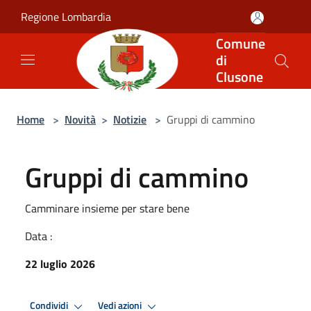
Salta al contenuto principale
Regione Lombardia
Comune
di
Clusone
Home
>
Novità
>
Notizie
>
Gruppi di cammino
Gruppi di cammino
Camminare insieme per stare bene
Data :
22 luglio 2026
Condividi
Vedi azioni