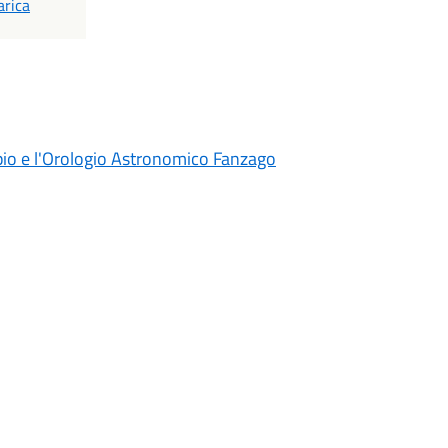
F
arica
pio e l'Orologio Astronomico Fanzago