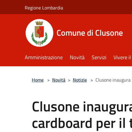
Salta al contenuto principale
Regione Lombardia
Comune di Clusone
Amministrazione
Novità
Servizi
Vivere 
Home
>
Novità
>
Notizie
>
Clusone inaugura i
Clusone inaugura
cardboard per il 