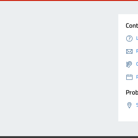
Cont
Prob