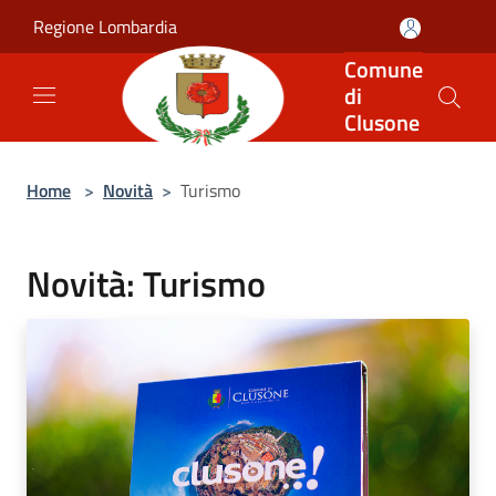
Salta al contenuto principale
Regione Lombardia
Comune
di
Clusone
Home
>
Novità
>
Turismo
Novità: Turismo