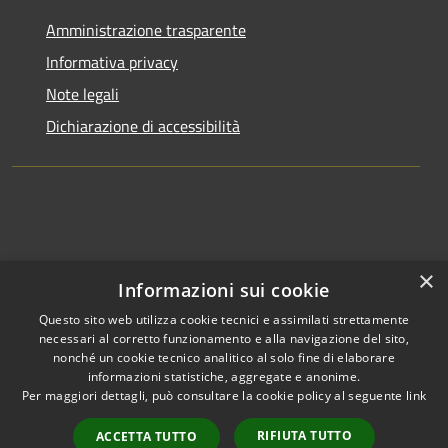
Amministrazione trasparente
Informativa privacy
Note legali
Dichiarazione di accessibilità
×
Informazioni sui cookie
Questo sito web utilizza cookie tecnici e assimilati strettamente
necessari al corretto funzionamento e alla navigazione del sito,
nonché un cookie tecnico analitico al solo fine di elaborare
informazioni statistiche, aggregate e anonime.
RSS
Copyright © 2026 • Comune di
Per maggiori dettagli, può consultare la cookie policy al seguente
link
Accessibilità
Clusone • Powered by
Privacy
Municipium
Accesso
•
RIFIUTA TUTTO
ACCETTA TUTTO