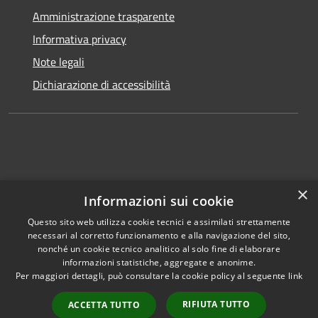
Amministrazione trasparente
Informativa privacy
Note legali
Dichiarazione di accessibilità
×
Informazioni sui cookie
Questo sito web utilizza cookie tecnici e assimilati strettamente
necessari al corretto funzionamento e alla navigazione del sito,
nonché un cookie tecnico analitico al solo fine di elaborare
informazioni statistiche, aggregate e anonime.
RSS
Copyright © 2026 • Comune di
Per maggiori dettagli, può consultare la cookie policy al seguente
link
Accessibilità
Clusone • Powered by
Privacy
Municipium
Accesso
•
RIFIUTA TUTTO
ACCETTA TUTTO