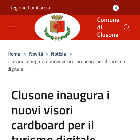
Salta al contenuto principale
Regione Lombardia
Comune
di
Clusone
Home
>
Novità
>
Notizie
>
Clusone inaugura i nuovi visori cardboard per il turismo
digitale
Clusone inaugura i
nuovi visori
cardboard per il
turismo digitale