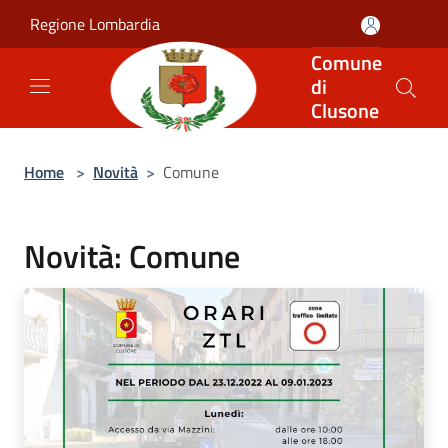
Salta al contenuto principale
Regione Lombardia
Comune
di
Clusone
Home
>
Novità
>
Comune
Novità: Comune