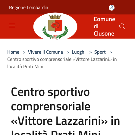
Salta al contenuto principale
Regione Lombardia
Comune
di
Clusone
Home
>
Vivere il Comune
>
Luoghi
>
Sport
>
Centro sportivo comprensoriale «Vittore Lazzarini» in
località Prati Mini
Centro sportivo
comprensoriale
«Vittore Lazzarini» in
località Prati Mini