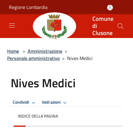
Salta al contenuto principale
Regione Lombardia
Comune
di
Clusone
Home
>
Amministrazione
>
Personale amministrativo
>
Nives Medici
Nives Medici
Condividi
Vedi azioni
INDICE DELLA PAGINA