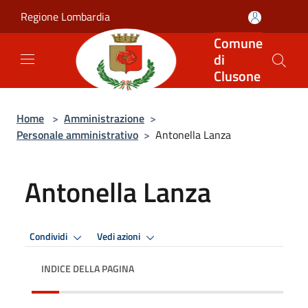
Salta al contenuto principale
Regione Lombardia
Comune
di
Clusone
Home
>
Amministrazione
>
Personale amministrativo
>
Antonella Lanza
Antonella Lanza
Condividi
Vedi azioni
INDICE DELLA PAGINA