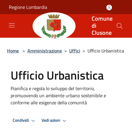
Salta al contenuto principale
Regione Lombardia
Comune
di
Clusone
Home
>
Amministrazione
>
Uffici
>
Ufficio Urbanistica
Ufficio Urbanistica
Pianifica e regola lo sviluppo del territorio,
promuovendo un ambiente urbano sostenibile e
conforme alle esigenze della comunità
Condividi
Vedi azioni