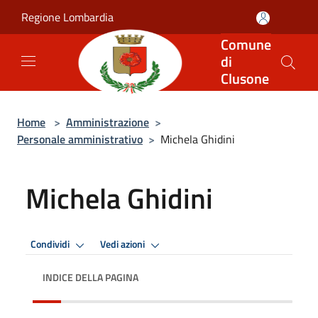
Salta al contenuto principale
Regione Lombardia
Comune
di
Clusone
Home
>
Amministrazione
>
Personale amministrativo
>
Michela Ghidini
Michela Ghidini
Condividi
Vedi azioni
INDICE DELLA PAGINA