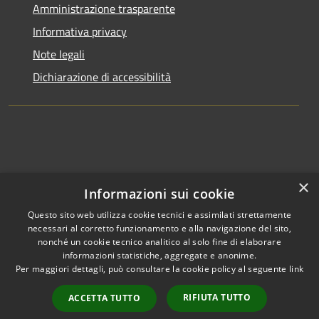
Amministrazione trasparente
Informativa privacy
Note legali
Dichiarazione di accessibilità
×
Informazioni sui cookie
Questo sito web utilizza cookie tecnici e assimilati strettamente
necessari al corretto funzionamento e alla navigazione del sito,
nonché un cookie tecnico analitico al solo fine di elaborare
informazioni statistiche, aggregate e anonime.
RSS
Copyright © 2026 • Comune di
Per maggiori dettagli, può consultare la cookie policy al seguente
link
Accessibilità
Clusone • Powered by
Privacy
Municipium
Accesso
•
RIFIUTA TUTTO
ACCETTA TUTTO
Cookie
redazione