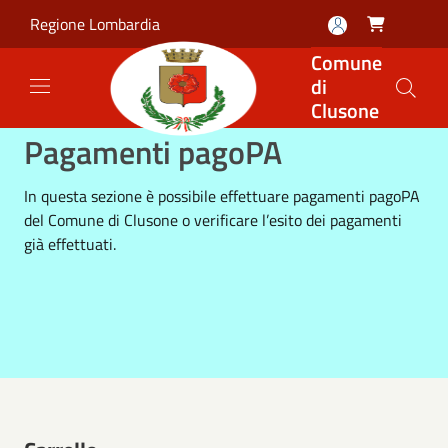
Salta al contenuto principale
Regione Lombardia

Comune
di
Clusone
Pagamenti pagoPA
In questa sezione è possibile effettuare pagamenti pagoPA
del Comune di Clusone o verificare l’esito dei pagamenti
già effettuati.