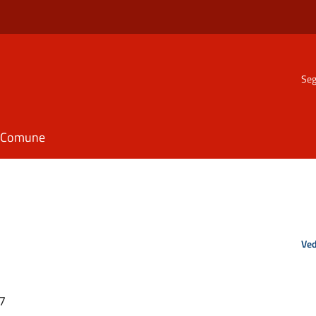
Seg
il Comune
Ved
37