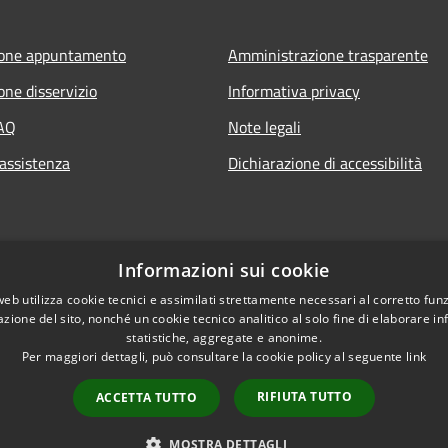
ione appuntamento
Amministrazione trasparente
one disservizio
Informativa privacy
FAQ
Note legali
 assistenza
Dichiarazione di accessibilità
Informazioni sui cookie
web utilizza cookie tecnici e assimilati strettamente necessari al corretto fu
azione del sito, nonché un cookie tecnico analitico al solo fine di elaborare i
statistiche, aggregate e anonime.
Per maggiori dettagli, può consultare la cookie policy al seguente
link
RIFIUTA TUTTO
ACCETTA TUTTO
l sito
Copyright © 2026 • Comune d
MOSTRA DETTAGLI