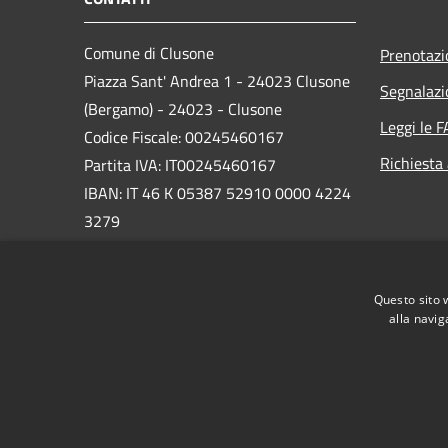
Comune di Clusone
Prenotaz
Piazza Sant' Andrea 1 - 24023 Clusone
Segnalazi
(Bergamo) - 24023 - Clusone
Leggi le 
Codice Fiscale: 00245460167
Richiesta
Partita IVA: IT00245460167
IBAN: IT 46 K 05387 52910 0000 4224
3279
PEC:
protocollo@pec.comune.clusone.bg.it
Questo sito 
Centralino Unico: 0346 89600
alla navig
RSS
Accessibilità
Privacy
Cookie
Mappa de