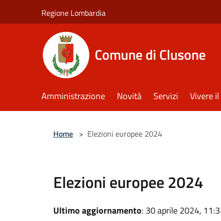
Salta al contenuto principale
Regione Lombardia
Comune di Clusone
Amministrazione
Novità
Servizi
Vivere 
Home
>
Elezioni europee 2024
Elezioni europee 2024
Ultimo aggiornamento
: 30 aprile 2024, 11: