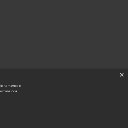
×
nzionamento e
nformazioni
Municipium
Accesso redazione
i Clusone • Powered by
•