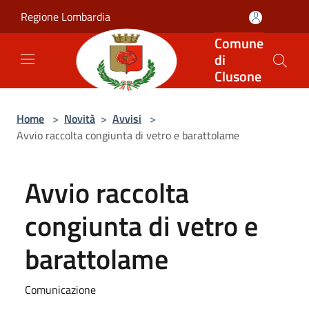
Salta al contenuto principale
Regione Lombardia
Comune
di
Clusone
Home
>
Novità
>
Avvisi
>
Avvio raccolta congiunta di vetro e barattolame
Avvio raccolta
congiunta di vetro e
barattolame
Comunicazione