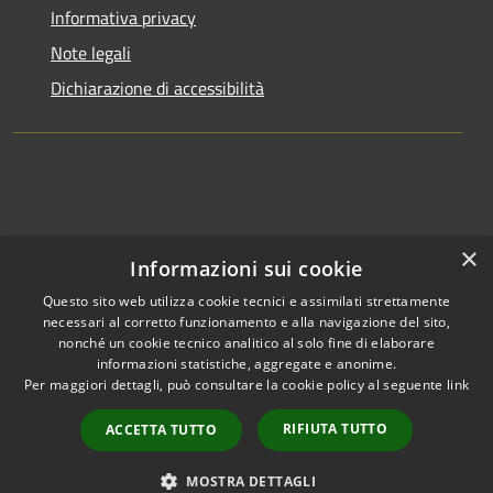
Informativa privacy
Note legali
Dichiarazione di accessibilità
×
Informazioni sui cookie
Questo sito web utilizza cookie tecnici e assimilati strettamente
necessari al corretto funzionamento e alla navigazione del sito,
nonché un cookie tecnico analitico al solo fine di elaborare
informazioni statistiche, aggregate e anonime.
RSS
Copyright © 2026 • Comune di
Per maggiori dettagli, può consultare la cookie policy al seguente
link
Accessibilità
Clusone • Powered by
Privacy
Municipium
Accesso
•
RIFIUTA TUTTO
ACCETTA TUTTO
Cookie
redazione
Mappa del sito
MOSTRA DETTAGLI