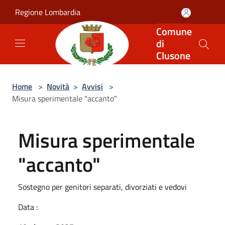
Salta al contenuto principale
Regione Lombardia
Comune
di
Clusone
Home
>
Novità
>
Avvisi
>
Misura sperimentale "accanto"
Misura sperimentale
"accanto"
Sostegno per genitori separati, divorziati e vedovi
Data :