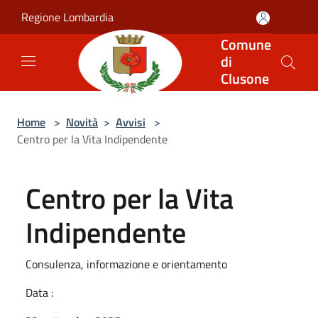
Salta al contenuto principale
Regione Lombardia
Comune
di
Clusone
Home
>
Novità
>
Avvisi
>
Centro per la Vita Indipendente
Centro per la Vita
Indipendente
Consulenza, informazione e orientamento
Data :