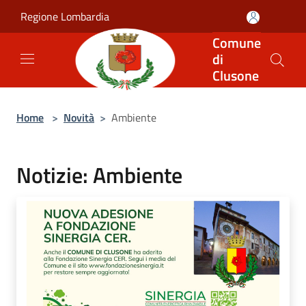
Salta al contenuto principale
Regione Lombardia
Comune
di
Clusone
Home
>
Novità
>
Ambiente
Notizie: Ambiente