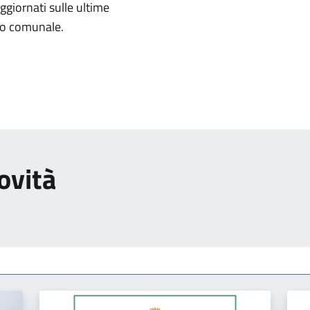
aggiornati sulle ultime
rio comunale.
ovità