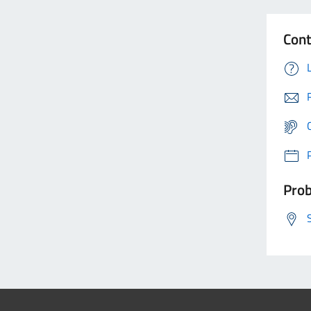
Cont
Prob