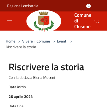
Salta al contenuto principale
Regione Lombardia
Comune
di
Clusone
Home
>
Vivere il Comune
>
Eventi
>
Riscrivere la storia
Riscrivere la storia
Con la dott.ssa Elena Muceni
Data inizio :
26 aprile 2024
Data fine: