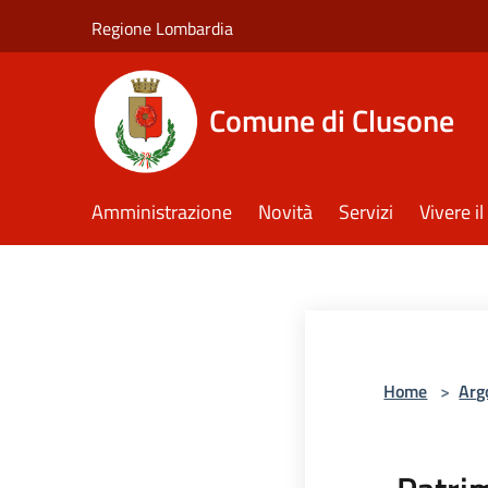
Salta al contenuto principale
Regione Lombardia
Comune di Clusone
Amministrazione
Novità
Servizi
Vivere 
Home
>
Arg