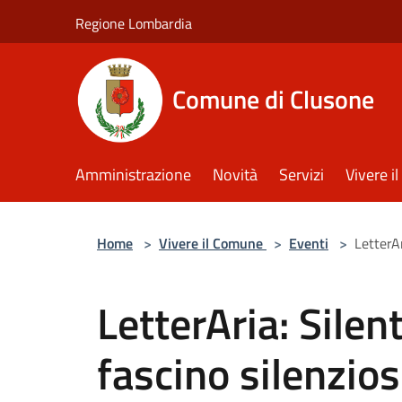
Salta al contenuto principale
Regione Lombardia
Comune di Clusone
Amministrazione
Novità
Servizi
Vivere 
Home
>
Vivere il Comune
>
Eventi
>
LetterAr
LetterAria: Silent
fascino silenzio