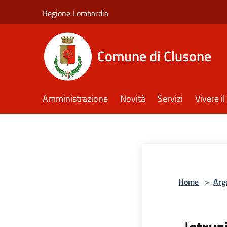
Salta al contenuto principale
Regione Lombardia
Comune di Clusone
Amministrazione
Novità
Servizi
Vivere 
Home
>
Arg