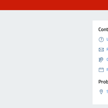
Cont
Prob