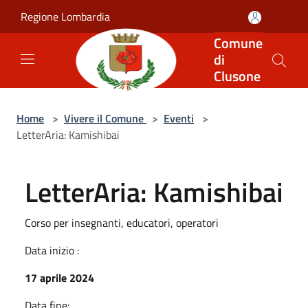
Salta al contenuto principale
Regione Lombardia
Comune
di
Clusone
Home
>
Vivere il Comune
>
Eventi
>
LetterAria: Kamishibai
LetterAria: Kamishibai
Corso per insegnanti, educatori, operatori
Data inizio :
17 aprile 2024
Data fine: