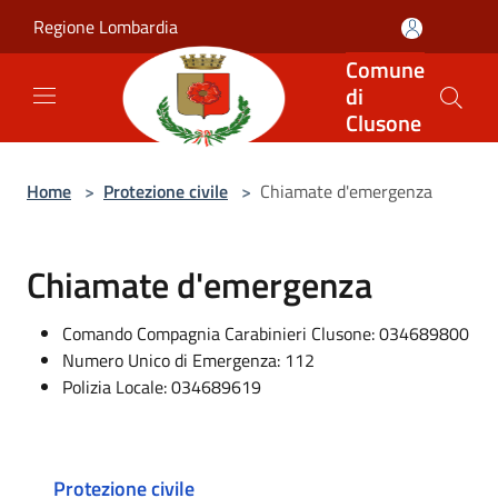
Salta al contenuto principale
Regione Lombardia
Comune
di
Clusone
Home
>
Protezione civile
>
Chiamate d'emergenza
Chiamate d'emergenza
Comando Compagnia Carabinieri Clusone: 034689800
Numero Unico di Emergenza: 112
Polizia Locale: 034689619
Protezione civile