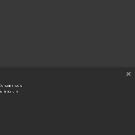
×
nzionamento e
nformazioni
Municipium
Accesso redazione
i Clusone • Powered by
•