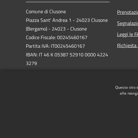
Comune di Clusone
Prenotaz
Piazza Sant' Andrea 1 - 24023 Clusone
Segnalazi
(Bergamo) - 24023 - Clusone
Leggi le 
Codice Fiscale: 00245460167
Richiesta
Partita IVA: IT00245460167
IBAN: IT 46 K 05387 52910 0000 4224
3279
PEC:
protocollo@pec.comune.clusone.bg.it
Questo sito 
Centralino Unico: 0346 89600
alla navig
RSS
Accessibilità
Privacy
Cookie
Mappa de