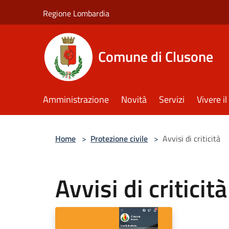
Salta al contenuto principale
Regione Lombardia
Comune di Clusone
Amministrazione
Novità
Servizi
Vivere 
Home
>
Protezione civile
>
Avvisi di criticità
Avvisi di criticità