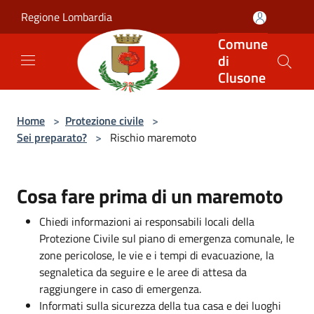
Salta al contenuto principale
Regione Lombardia
Comune
di
Clusone
Home
>
Protezione civile
>
Sei preparato?
>
Rischio maremoto
Cosa fare prima di un maremoto
Chiedi informazioni ai responsabili locali della
Protezione Civile sul piano di emergenza comunale, le
zone pericolose, le vie e i tempi di evacuazione, la
segnaletica da seguire e le aree di attesa da
raggiungere in caso di emergenza.
Informati sulla sicurezza della tua casa e dei luoghi