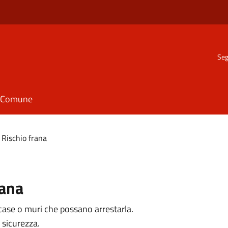
Seg
il Comune
Rischio frana
rana
case o muri che possano arrestarla.
 sicurezza.