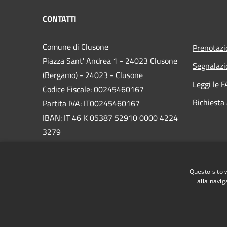
CONTATTI
Comune di Clusone
Prenotaz
Piazza Sant' Andrea 1 - 24023 Clusone
Segnalazi
(Bergamo) - 24023 - Clusone
Leggi le 
Codice Fiscale: 00245460167
Richiesta
Partita IVA: IT00245460167
IBAN: IT 46 K 05387 52910 0000 4224
3279
PEC:
protocollo@pec.comune.clusone.bg.it
Questo sito 
Centralino Unico: 0346 89600
alla navig