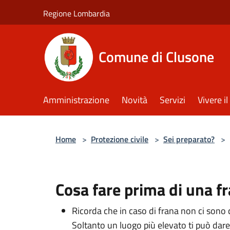
Salta al contenuto principale
Regione Lombardia
Comune di Clusone
Amministrazione
Novità
Servizi
Vivere 
Home
>
Protezione civile
>
Sei preparato?
>
Cosa fare prima di una f
Ricorda che in caso di frana non ci sono 
Soltanto un luogo più elevato ti può dare