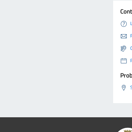
Cont
Prob