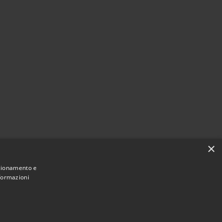
×
nzionamento e
nformazioni