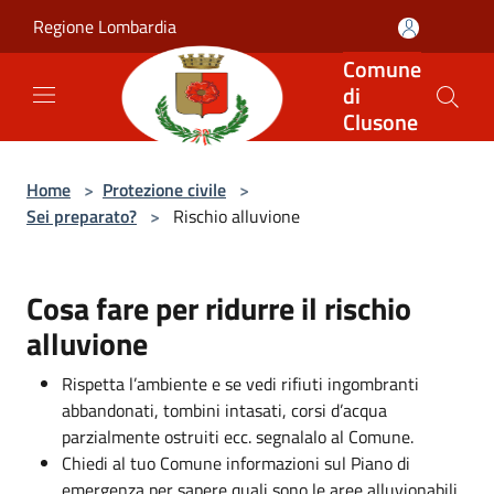
Salta al contenuto principale
Regione Lombardia
Comune
di
Clusone
Home
>
Protezione civile
>
Sei preparato?
>
Rischio alluvione
Cosa fare per ridurre il rischio
alluvione
Rispetta l’ambiente e se vedi rifiuti ingombranti
abbandonati, tombini intasati, corsi d’acqua
parzialmente ostruiti ecc. segnalalo al Comune.
Chiedi al tuo Comune informazioni sul Piano di
emergenza per sapere quali sono le aree alluvionabili,