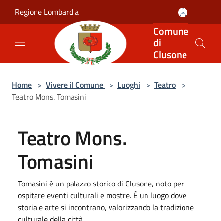
Salta al contenuto principale
Regione Lombardia
Comune
di
Clusone
Home
>
Vivere il Comune
>
Luoghi
>
Teatro
>
Teatro Mons. Tomasini
Teatro Mons.
Tomasini
Tomasini è un palazzo storico di Clusone, noto per
ospitare eventi culturali e mostre. È un luogo dove
storia e arte si incontrano, valorizzando la tradizione
culturale della città.