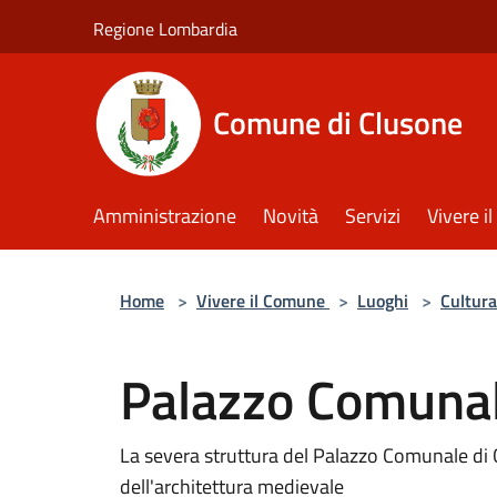
Salta al contenuto principale
Regione Lombardia
Comune di Clusone
Amministrazione
Novità
Servizi
Vivere 
Home
>
Vivere il Comune
>
Luoghi
>
Cultura
Palazzo Comuna
La severa struttura del Palazzo Comunale di C
dell'architettura medievale