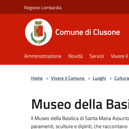
Salta al contenuto principale
Regione Lombardia
Comune di Clusone
Amministrazione
Novità
Servizi
Vivere 
Home
>
Vivere il Comune
>
Luoghi
>
Cultura
Museo della Basi
Il Museo della Basilica di Santa Maria Assunta
paramenti, sculture e dipinti, che raccontano l