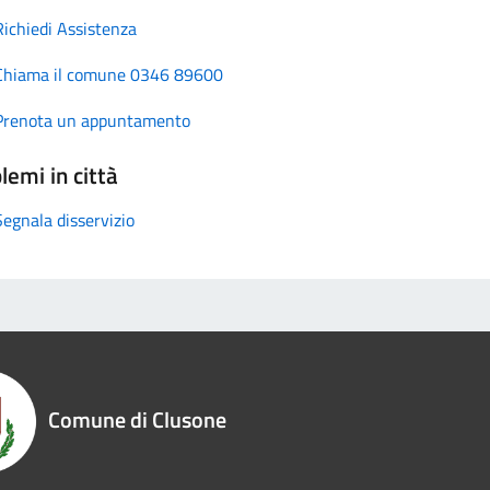
Richiedi Assistenza
Chiama il comune 0346 89600
Prenota un appuntamento
lemi in città
Segnala disservizio
Comune di Clusone