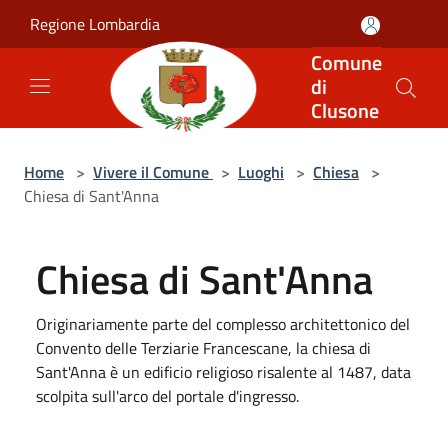
Salta al contenuto principale
Regione Lombardia
Comune
di
Clusone
Home
>
Vivere il Comune
>
Luoghi
>
Chiesa
>
Chiesa di Sant'Anna
Chiesa di Sant'Anna
Originariamente parte del complesso architettonico del
Convento delle Terziarie Francescane, la chiesa di
Sant'Anna è un edificio religioso risalente al 1487, data
scolpita sull'arco del portale d'ingresso.