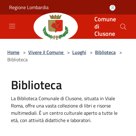
Salta al contenuto principale
Regione Lombardia
Comune
di
Clusone
Home
>
Vivere il Comune
>
Luoghi
>
Biblioteca
>
Biblioteca
Biblioteca
La Biblioteca Comunale di Clusone, situata in Viale
Roma, offre una vasta collezione di libri e risorse
multimediali. È un centro culturale aperto a tutte le
età, con attività didattiche e laboratori.