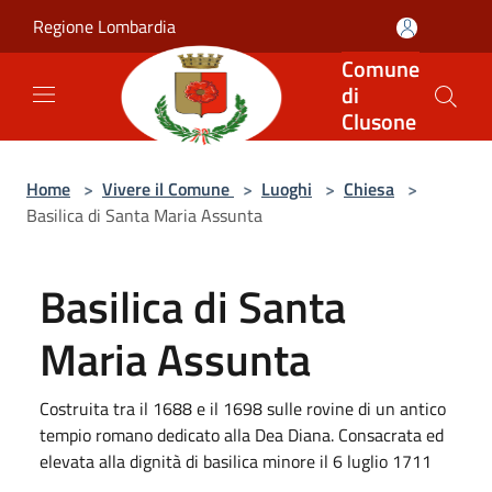
Salta al contenuto principale
Regione Lombardia
Comune
di
Clusone
Home
>
Vivere il Comune
>
Luoghi
>
Chiesa
>
Basilica di Santa Maria Assunta
Basilica di Santa
Maria Assunta
Costruita tra il 1688 e il 1698 sulle rovine di un antico
tempio romano dedicato alla Dea Diana. Consacrata ed
elevata alla dignità di basilica minore il 6 luglio 1711