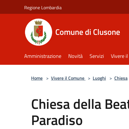
Salta al contenuto principale
Regione Lombardia
Comune di Clusone
Amministrazione
Novità
Servizi
Vivere 
Home
>
Vivere il Comune
>
Luoghi
>
Chiesa
Chiesa della Bea
Paradiso