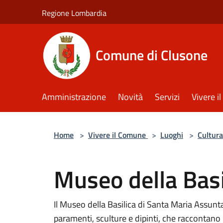
Salta al contenuto principale
Regione Lombardia
Comune di Clusone
Amministrazione
Novità
Servizi
Vivere 
Home
>
Vivere il Comune
>
Luoghi
>
Cultura
Museo della Basi
Il Museo della Basilica di Santa Maria Assunta
paramenti, sculture e dipinti, che raccontano l