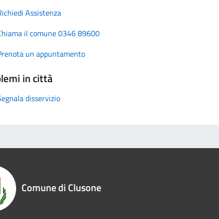
Richiedi Assistenza
Chiama il comune 0346 89600
Prenota un appuntamento
lemi in città
Segnala disservizio
Comune di Clusone