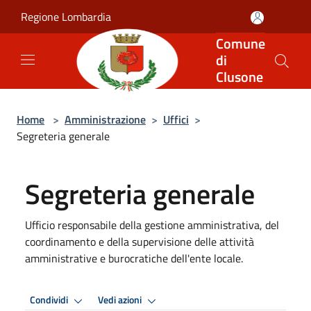
Salta al contenuto principale
Regione Lombardia
Comune
di
Clusone
Home
>
Amministrazione
>
Uffici
>
Segreteria generale
Segreteria generale
Ufficio responsabile della gestione amministrativa, del
coordinamento e della supervisione delle attività
amministrative e burocratiche dell'ente locale.
Condividi
Vedi azioni