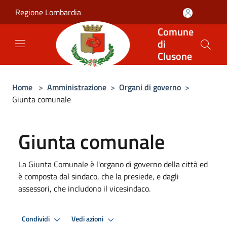
Salta al contenuto principale
Regione Lombardia
Comune
di
Clusone
Home
>
Amministrazione
>
Organi di governo
>
Giunta comunale
Giunta comunale
La Giunta Comunale è l'organo di governo della città ed
è composta dal sindaco, che la presiede, e dagli
assessori, che includono il vicesindaco.
Condividi
Vedi azioni