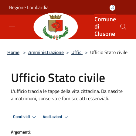
Salta al contenuto principale
Regione Lombardia
Comune
di
Clusone
Home
>
Amministrazione
>
Uffici
>
Ufficio Stato civile
Ufficio Stato civile
L'ufficio traccia le tappe della vita cittadina. Da nascite
a matrimoni, conserva e fornisce atti essenziali.
Condividi
Vedi azioni
Argomenti: