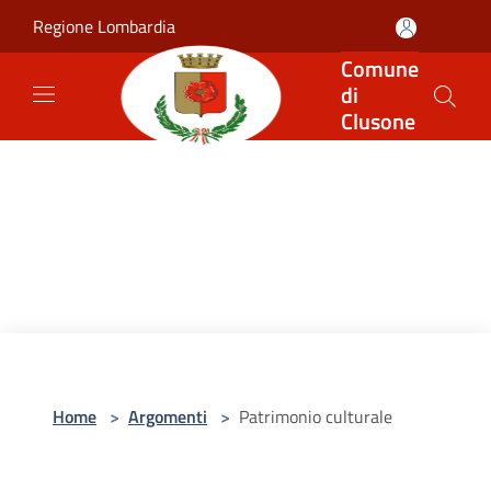
Salta al contenuto principale
Regione Lombardia
Comune
di
Clusone
Home
>
Argomenti
>
Patrimonio culturale