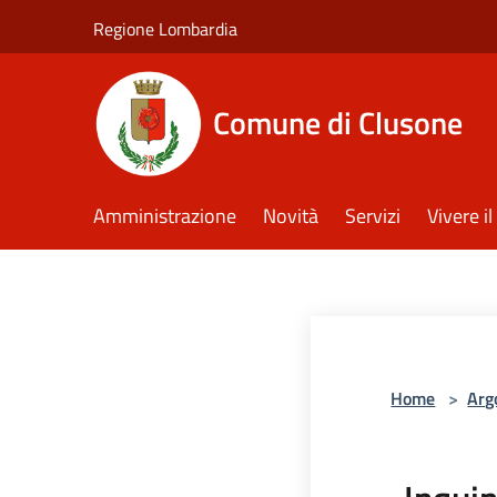
Salta al contenuto principale
Regione Lombardia
Comune di Clusone
Amministrazione
Novità
Servizi
Vivere 
Home
>
Arg