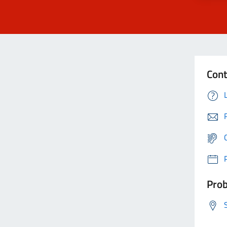
Cont
Prob