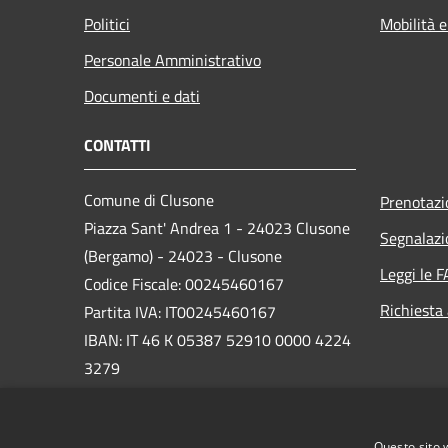
Politici
Mobilità e
Personale Amministrativo
Documenti e dati
CONTATTI
Comune di Clusone
Prenotaz
Piazza Sant' Andrea 1 - 24023 Clusone
Segnalazi
(Bergamo) - 24023 - Clusone
Leggi le 
Codice Fiscale: 00245460167
Richiesta
Partita IVA: IT00245460167
IBAN: IT 46 K 05387 52910 0000 4224
3279
PEC:
protocollo@pec.comune.clusone.bg.it
Questo sito 