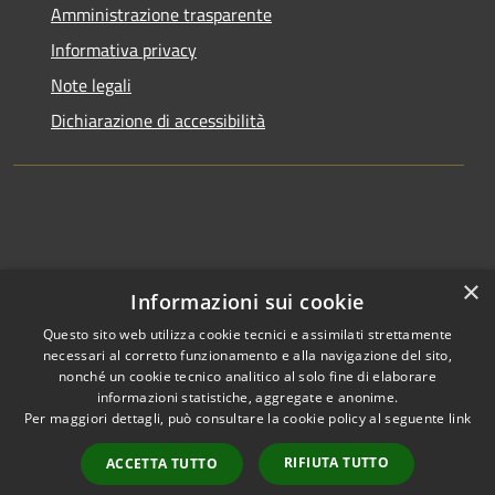
Amministrazione trasparente
Informativa privacy
Note legali
Dichiarazione di accessibilità
×
Informazioni sui cookie
Questo sito web utilizza cookie tecnici e assimilati strettamente
necessari al corretto funzionamento e alla navigazione del sito,
nonché un cookie tecnico analitico al solo fine di elaborare
informazioni statistiche, aggregate e anonime.
RSS
Copyright © 2026 • Comune di
Per maggiori dettagli, può consultare la cookie policy al seguente
link
Accessibilità
Clusone • Powered by
Privacy
Municipium
Accesso
•
RIFIUTA TUTTO
ACCETTA TUTTO
Cookie
redazione