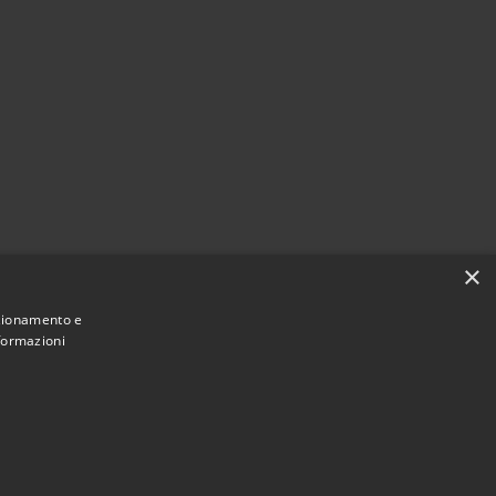
×
nzionamento e
nformazioni
Municipium
Accesso redazione
i Clusone • Powered by
•