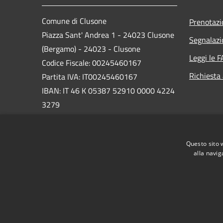
Comune di Clusone
Prenotaz
Piazza Sant' Andrea 1 - 24023 Clusone
Segnalazi
(Bergamo) - 24023 - Clusone
Leggi le 
Codice Fiscale: 00245460167
Richiesta
Partita IVA: IT00245460167
IBAN: IT 46 K 05387 52910 0000 4224
3279
PEC:
protocollo@pec.comune.clusone.bg.it
Questo sito 
Centralino Unico: 0346 89600
alla navig
RSS
Accessibilità
Privacy
Cookie
Mappa de