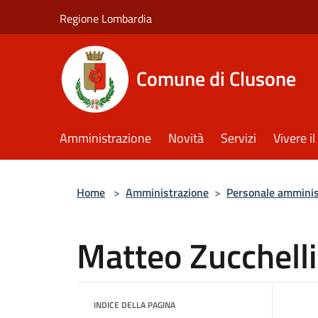
Salta al contenuto principale
Regione Lombardia
Comune di Clusone
Amministrazione
Novità
Servizi
Vivere 
Home
>
Amministrazione
>
Personale amminis
Matteo Zucchelli
INDICE DELLA PAGINA