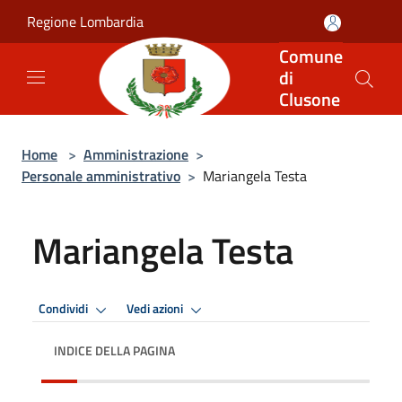
Salta al contenuto principale
Regione Lombardia
Comune
di
Clusone
Home
>
Amministrazione
>
Personale amministrativo
>
Mariangela Testa
Mariangela Testa
Condividi
Vedi azioni
INDICE DELLA PAGINA